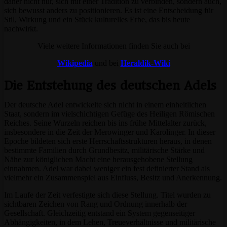
daher nicht nur, sich mit einer Tradition zu verbinden, sondern auch,
sich bewusst anders zu positionieren. Es ist eine Entscheidung für
Stil, Wirkung und ein Stück kulturelles Erbe, das bis heute
nachwirkt.
Viele weitere Informationen finden Sie auch bei
Wikipedia
und bei
Heraldik-Wiki
Die Entstehung des deutschen Adels
Der deutsche Adel entwickelte sich nicht in einem einheitlichen
Staat, sondern im vielschichtigen Gefüge des Heiligen Römischen
Reiches. Seine Wurzeln reichen bis ins frühe Mittelalter zurück,
insbesondere in die Zeit der Merowinger und Karolinger. In dieser
Epoche bildeten sich erste Herrschaftsstrukturen heraus, in denen
bestimmte Familien durch Grundbesitz, militärische Stärke und
Nähe zur königlichen Macht eine herausgehobene Stellung
einnahmen. Adel war dabei weniger ein fest definierter Stand als
vielmehr ein Zusammenspiel aus Einfluss, Besitz und Anerkennung.
Im Laufe der Zeit verfestigte sich diese Stellung. Titel wurden zu
sichtbaren Zeichen von Rang und Ordnung innerhalb der
Gesellschaft. Gleichzeitig entstand ein System gegenseitiger
Abhängigkeiten, in dem Lehen, Treueverhältnisse und militärische