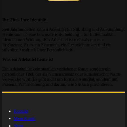
Ihr Titel. Ihre Identität.
Seit Jahrhunderten stehen Adelstitel für Stil, Rang und Ausstrahlung.
Heute sind sie eine bewusste Entscheidung – für Individualität,
Identität und Wirkung. Ein Adelstitel ist mehr als nur eine
Ergänzung. Er ist ein Statement, ein Gesprächsanlass und ein
stilvoller Ausdruck Ihrer Persönlichkeit.
Was ein Adelstitel heute ist
Ein Adelstitel ist kein staatlich verliehener Rang, sondern ein
persönlicher Titel, der als Namenszusatz oder künstlerischer Name
verwendet wird. Es geht nicht um formale Autorität, sondern um
Präsenz, Wahrnehmung und darum, wie Sie sich präsentieren.
Kontakt
Mein Konto
Shop