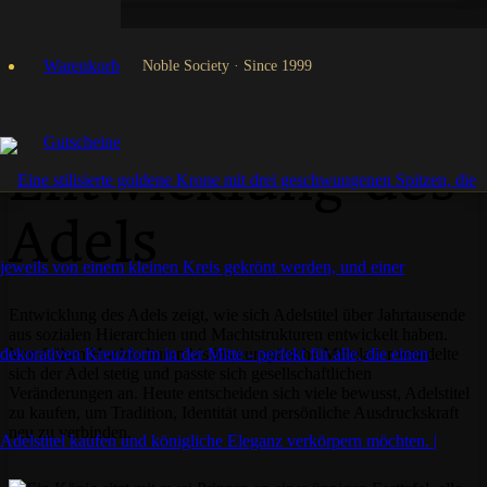
Start
Adelstitel Informationen
Warenkorb
Noble Society · Since 1999
Entwicklung des Adels
Gutscheine
Entwicklung des
Adels
Entwicklung des Adels zeigt, wie sich Adelstitel über Jahrtausende
aus sozialen Hierarchien und Machtstrukturen entwickelt haben.
Von frühen Hochkulturen bis ins europäische Mittelalter wandelte
sich der Adel stetig und passte sich gesellschaftlichen
Veränderungen an. Heute entscheiden sich viele bewusst, Adelstitel
zu kaufen, um Tradition, Identität und persönliche Ausdruckskraft
neu zu verbinden.