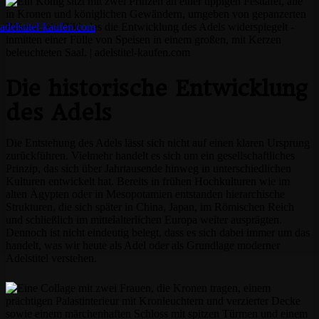
Die historische Entwicklung
des Adels
Die Entstehung des Adels lässt sich nicht auf einen klaren Ursprung
zurückführen. Vielmehr handelt es sich um ein gesellschaftliches
Prinzip, das sich über Jahrtausende hinweg in unterschiedlichen
Kulturen entwickelt hat. Bereits in frühen Hochkulturen wie im
alten Ägypten oder in Mesopotamien entstanden hierarchische
Strukturen, die sich später in China, Japan, im Römischen Reich
und schließlich im mittelalterlichen Europa weiter ausprägten.
Dennoch ist nicht eindeutig belegt, dass es sich dabei immer um das
handelt, was wir heute als Adel oder als Grundlage moderner
Adelstitel verstehen.