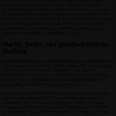
Sicher ist jedoch, dass der Adel in den meisten Fällen mit einer
gehobenen gesellschaftlichen Stellung verbunden war. Diese
beruhte häufig auf Abstammung, Einfluss und Besitz. Genau diese
Elemente prägen bis heute die Wahrnehmung von Adelstiteln und
erklären, warum das Thema auch in der modernen Welt nichts von
seiner Anziehungskraft verloren hat. Wer heute einen Adelstitel
kaufen möchte, knüpft bewusst an diese lange Tradition an und
nutzt sie in einem neuen, zeitgemäßen Kontext.
Macht, Besitz und gesellschaftliche
Stellung
Adel bedeutete über viele Jahrhunderte hinweg vor allem Einfluss.
Dieser zeigte sich in politischer Macht, militärischer Verantwortung
und wirtschaftlicher Kontrolle. Grundbesitz war dabei ein
entscheidender Faktor, da er sowohl Wohlstand als auch Autorität
sicherte. Viele adlige Familien bestimmten über Generationen
hinweg die gesellschaftlichen Strukturen ihrer Zeit.
Die Erziehung innerhalb des Adels war entsprechend ausgerichtet.
Kinder wurden früh auf ihre Rolle vorbereitet und sollten den
Ansprüchen einer Führungsschicht gerecht werden. In Europa
orientierten sich diese Ideale häufig an religiösen und moralischen
Vorstellungen, etwa an Ritterlichkeit oder an Konzepten gerechter