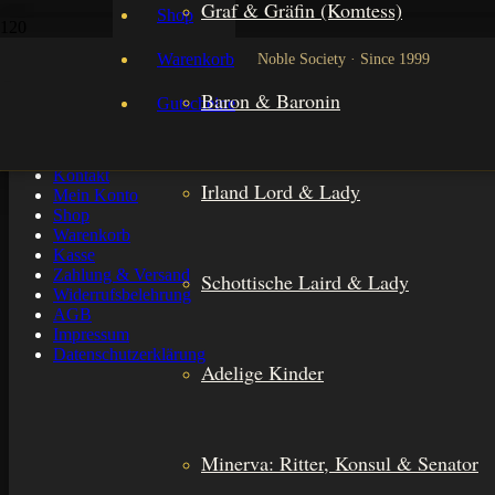
Graf & Gräfin (Komtess)
Shop
Email Adresse
Warenkorb
Noble Society · Since 1999
Bestellnummer / Order ID
Baron & Baronin
Gutscheine
Kontakt
Irland Lord & Lady
Mein Konto
Shop
Warenkorb
Kasse
Zahlung & Versand
Schottische Laird & Lady
Widerrufsbelehrung
AGB
Impressum
Datenschutzerklärung
Adelige Kinder
Minerva: Ritter, Konsul & Senator