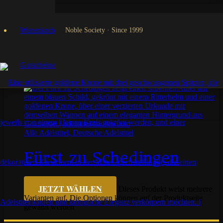
Fürst
Warenkorb
Noble Society · Since 1999
Gutscheine
Einzelnes Ergebnis wird angezeigt
Alle Adelstitel, Deutsche Adelstitel
Fürst zu Schedingen
€
49,90
JETZT WÄHLEN
Dieses Produkt weist mehrere
Varianten auf. Die Optionen können auf der Produktseite
gewählt werden