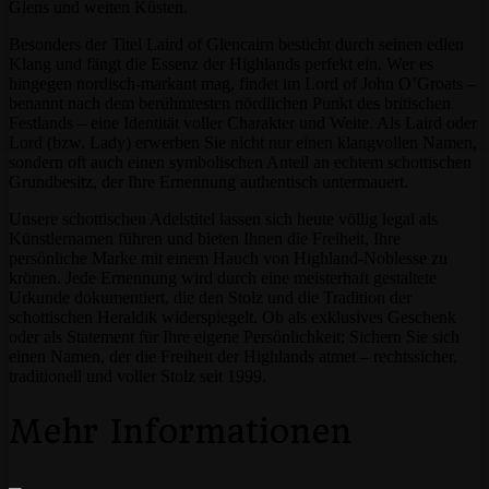
Glens und weiten Küsten.
Besonders der Titel Laird of Glencairn besticht durch seinen edlen
Klang und fängt die Essenz der Highlands perfekt ein. Wer es
hingegen nordisch-markant mag, findet im Lord of John O’Groats –
benannt nach dem berühmtesten nördlichen Punkt des britischen
Festlands – eine Identität voller Charakter und Weite. Als Laird oder
Lord (bzw. Lady) erwerben Sie nicht nur einen klangvollen Namen,
sondern oft auch einen symbolischen Anteil an echtem schottischen
Grundbesitz, der Ihre Ernennung authentisch untermauert.
Unsere schottischen Adelstitel lassen sich heute völlig legal als
Künstlernamen führen und bieten Ihnen die Freiheit, Ihre
persönliche Marke mit einem Hauch von Highland-Noblesse zu
krönen. Jede Ernennung wird durch eine meisterhaft gestaltete
Urkunde dokumentiert, die den Stolz und die Tradition der
schottischen Heraldik widerspiegelt. Ob als exklusives Geschenk
oder als Statement für Ihre eigene Persönlichkeit: Sichern Sie sich
einen Namen, der die Freiheit der Highlands atmet – rechtssicher,
traditionell und voller Stolz seit 1999.
Mehr Informationen