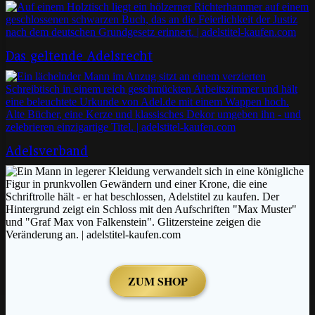
Das geltende Adelsrecht
Adelsverband
ZUM SHOP