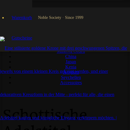
Alle Adelstitel
Deutschland
Warenkorb
Noble Society · Since 1999
Neuschwanstein
Frankreich
Schottland
Irland
Gutscheine
Niederlande
Italien
Minerva Orden
China
Japan
Kenia
Ägypten
Seychellen
Accessoires
Schottische