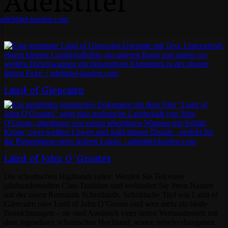
Adelstitel
Laird of Glencairn
Laird of John O´Groates
Die schottischen Highlands rufen: Werden Sie Teil einer
jahrhundertealten Clan-Tradition und verbinden Sie Ihren Namen
mit der rauen Romantik Schottlands. Schottische Titel wie Laird of
Glencairn oder Lord of John O’Groats sind weit mehr als bloße
Bezeichnungen – sie sind Ausdruck einer tiefen Verbundenheit mit
dem legendären schottischen Hochland, seinen nebelverhangenen