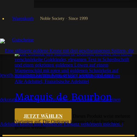
Marchioness
Warenkorb
Noble Society · Since 1999
Gutscheine
Einzelnes Ergebnis wird angezeigt
Alle Adelstitel, Französische Adelstitel
Marquis de Bourbon
€
49,90
JETZT WÄHLEN
Dieses Produkt weist mehrere
Varianten auf. Die Optionen können auf der Produktseite
gewählt werden