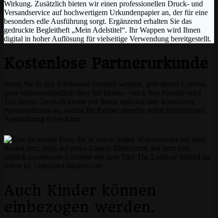
Wirkung. Zusätzlich bieten wir einen professionellen Druck- und
Versandservice auf hochwertigem Urkundenpapier an, der für eine
besonders edle Ausführung sorgt. Ergänzend erhalten Sie das
gedruckte Begleitheft „Mein Adelstitel“. Ihr Wappen wird Ihnen
digital in hoher Auflösung für vielseitige Verwendung bereitgestellt.
Kostenlose Partnerurkunde
Wenn Sie in den Adelsstand erhoben werden, geht dieses Erlebnis
ganz selbstverständlich über Sie hinaus – auch Ihre Familie wird
Teil davon. Deshalb bieten wir Ihnen optional eine kostenfreie
Partnerurkunde an, sodass Ihr Partner dieselbe noble Identität und
Ausstrahlung teilen kann.
Auch Kinder können
einbezogen werden.