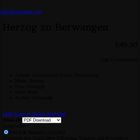
Herzog zu Berwangen
€
49,90
zzgl. Umsatzsteuer
Anrede: (Königliche) Hoheit, Durchlaucht
Mann: Herzog
Frau: Herzogin
Sohn: Prinz
Tochter: Prinzessin
Mehr Infos zu diesem Adelstitel
Auswahl
Ausgewählt
Druck & Versand
(+€24,90)
Beinhaltet den Druck Ihrer Urkunden, Wappen und Broschüren