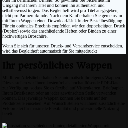
oder im beruflichen Umfeld. So gewinnen Sie Sicherheit im
Umgang mit Ihrem Titel und können ihn authentisch und
selbstbewusst tragen. Das Begleitheft wird pro Titel ausgegeben,
nicht pro Partnerurkunde. Nach dem Kauf erhalten Sie gemeinsam
mit Ihrem Wappen einen Download-Link in der Bestellbestätigung.
Für ein optimales Ergebnis empfehlen wir den doppelseitigen Druck
(Duplex) sowie das anschließende Heften oder Binden zu einer
hochwertigen Broschüre.
Wenn Sie sich für unseren Druck- und Versandservice entscheiden,
wird das Begleitheft automatisch für Sie mitgedruckt
Ihr persönliches Wappen
Mit Ihrem Adelstitel erhalten Sie automatisch Ihr eigenes Wappen.
Dieses stellen wir Ihnen kostenfrei als hochauflösende PDF-Datei
zur Verfügung, sodass Sie es flexibel auf Visitenkarten, Briefpapier,
Ihrem Briefkasten oder an jeder gewünschten Stelle verwenden
können. Das jeweilige Wappen können Sie bereits auf der
Produktseite einsehen. Auf Wunsch stellen wir Ihnen zusätzlich eine
Vektordatei für maximale Flexibilität und professionelle Nutzung
bereit.