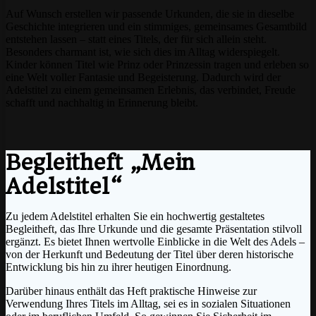
Auf Wunsch erstellen wir passende Urkunden, die sie in dieselbe
Geschichte integrieren und ein stimmiges, gemeinsames Gesamtbild
entstehen lassen – statt eines Titels, der für sich allein steht.
Besonders charmant ist, wie sich dies im Alltag widerspiegelt.
Kinder können Titel wie Prinz oder Prinzessin tragen und erleben so
eine Welt voller Fantasie und Begeisterung. Dadurch wird der
Adelstitel zu einem gemeinsamen Erlebnis, das verbindet, Freude
schafft und nachhaltig in Erinnerung bleibt.
Begleitheft „Mein
Adelstitel“
Zu jedem Adelstitel erhalten Sie ein hochwertig gestaltetes
Begleitheft, das Ihre Urkunde und die gesamte Präsentation stilvoll
ergänzt. Es bietet Ihnen wertvolle Einblicke in die Welt des Adels –
von der Herkunft und Bedeutung der Titel über deren historische
Entwicklung bis hin zu ihrer heutigen Einordnung.
Darüber hinaus enthält das Heft praktische Hinweise zur
Verwendung Ihres Titels im Alltag, sei es in sozialen Situationen