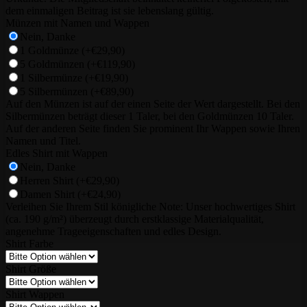
dem einmaligen Beitrag ist sie lebenslang gültig.
Münzen mit Namen und Wappen
Nein, Danke
1 Goldmünze
(+€29,90)
5 Goldmünzen
(+€119,90)
1 Silbermünze
(+€19,90)
5 Silbermünzen
(+€89,90)
Auf den Münzen ist auf der einen Seite der Wert dargestellt. Bei den
Silbermünzen beträgt dieser 1 Taler, bei den Goldmünzen 10 Taler.
Auf der anderen Seite finden Sie prominent Ihr Wappen sowie Ihren
Namen und Titel.
Edles Shirt mit Wappen
Nein, Danke
Herren Shirt
(+€29,90)
Damen Shirt
(+€24,90)
Verleihen Sie Ihrem Stil königliche Note: Unser hochwertiges Shirt
(ca. 190 g/m²) überzeugt durch erstklassige Materialqualität,
angenehme Trageeigenschaften und edles Design.
Shirt Farbe
Shirt Größe
Shirt Wappen