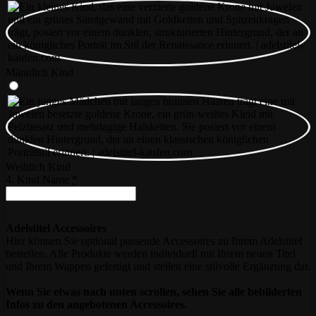
Männlich Kind
Weiblich Kind
4. Kind Name
*
Adelstitel Accessoires
Hier können Sie optional passende Accessoires zu Ihrem Adelstitel
bestellen. Alle Produkte werden individuell mit Ihrem neuen Titel
und Ihrem Wappen gefertigt und stellen eine stilvolle Ergänzung dar.
Wenn Sie etwas nach unten scrollen, sehen Sie alle bebilderten
Infos zu den angebotenen Accessoires.