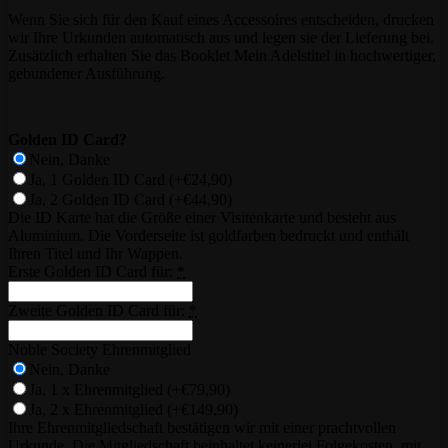
Wenn Sie sich für den Kauf eines Accessoires entscheiden, drucken
wir Ihre Urkunden automatisch aus und legen sie der Lieferung bei.
Zusätzlich erhalten Sie das Booklet Mein Adelstitel in hochwertiger,
gebundener Ausführung.
Golden ID Card?
Nein, Danke
Ja, 1 Golden ID Card
(+€24,90)
Ja, 2 Golden ID Card
(+€44,90)
Die ID Karte hat die Größe einer Visitenkarte und besteht aus
Aluminium. Die Vorderseite ist goldfarben bedruckt und enthält
Ihren Titel und Ihr Wappen.
Erste Golden ID Card für:
*
Zweite Golden ID Card für:
*
Noble Society Ehrenmitglied
Nein, Danke
Ja, 1 x Ehrenmitglied
(+€79,90)
Ja, 2 x Ehrenmitglied
(+€149,90)
Ihre Ehrenmitgliedschaft bestätigen wir mit einer prachtvollen
Urkunde. Die Mitgliedschaft beinhaltet keinerlei Folgekosten, mit