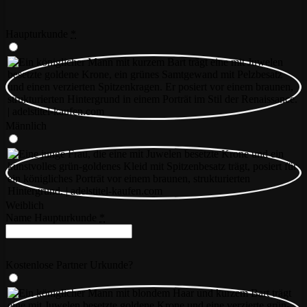
Haupturkunde
*
Männlich
Weiblich
Name Haupturkunde
*
Kostenlose Partner Urkunde?