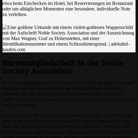
etwa beim Einchecken im Hotel, bei Reservierungen im Restaurant
oder um alltäglichen Momenten eine besondere, individuelle Note
zu verleihen.
Ehrenmitgliedschaft in der Noble
Society Association
Ihre Ehrenmitgliedschaft wird durch eine stilvoll gestaltete Urkunde
bestätigt, die den Charakter und die Wertigkeit Ihres Adelstitels
unterstreicht. Sie verleiht Ihrer noblen Identität eine zusätzliche
Ebene und macht das gesamte Erlebnis noch greifbarer, persönlicher
und hochwertiger.
Die Mitgliedschaft selbst ist mit keinerlei laufenden Verpflichtungen
oder versteckten Kosten verbunden. Mit einem einmaligen Beitrag
bleibt Ihr Status dauerhaft und lebenslang bestehen. Dadurch wird
sie nicht nur zu einer sinnvollen Ergänzung Ihres Titels, sondern zu
einem beständigen Bestandteil, der Ihre adelige Identität langfristig