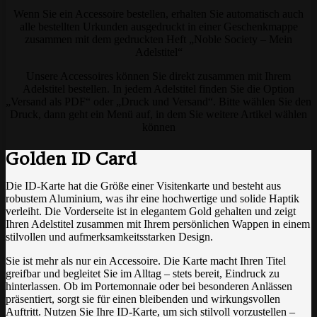
Wenn Sie ein Accessoire bestellen, erhalten Sie automatisch auch
alle bestellten Urkunden ausgedruckt in einer Geschenkmappe
zusammen mit dem gedruckten Heft „Noble Society – Mein
Adelstitel“
Unsere Accessoires können Sie direkt zusammen mit Ihrem
Adelstitel bestellen. In jedem Adelstitel finden Sie die Option
„Versand als PDF“ oder „Druck und Versand“. Bitte wählen Sie den
Druck, dann geht ein Menü auf, in dem Sie weitere Artikel wählen
können
Golden ID Card
Die ID-Karte hat die Größe einer Visitenkarte und besteht aus
robustem Aluminium, was ihr eine hochwertige und solide Haptik
verleiht. Die Vorderseite ist in elegantem Gold gehalten und zeigt
Ihren Adelstitel zusammen mit Ihrem persönlichen Wappen in einem
stilvollen und aufmerksamkeitsstarken Design.
Sie ist mehr als nur ein Accessoire. Die Karte macht Ihren Titel
greifbar und begleitet Sie im Alltag – stets bereit, Eindruck zu
hinterlassen. Ob im Portemonnaie oder bei besonderen Anlässen
präsentiert, sorgt sie für einen bleibenden und wirkungsvollen
Auftritt. Nutzen Sie Ihre ID-Karte, um sich stilvoll vorzustellen –