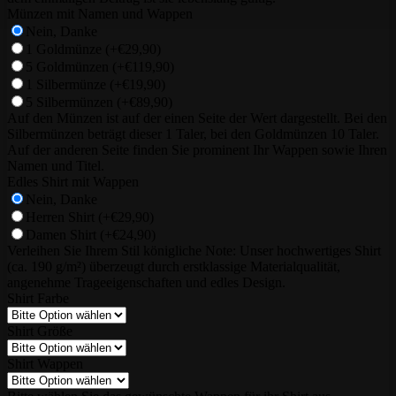
Münzen mit Namen und Wappen
Nein, Danke
1 Goldmünze
(+€29,90)
5 Goldmünzen
(+€119,90)
1 Silbermünze
(+€19,90)
5 Silbermünzen
(+€89,90)
Auf den Münzen ist auf der einen Seite der Wert dargestellt. Bei den
Silbermünzen beträgt dieser 1 Taler, bei den Goldmünzen 10 Taler.
Auf der anderen Seite finden Sie prominent Ihr Wappen sowie Ihren
Namen und Titel.
Edles Shirt mit Wappen
Nein, Danke
Herren Shirt
(+€29,90)
Damen Shirt
(+€24,90)
Verleihen Sie Ihrem Stil königliche Note: Unser hochwertiges Shirt
(ca. 190 g/m²) überzeugt durch erstklassige Materialqualität,
angenehme Trageeigenschaften und edles Design.
Shirt Farbe
Shirt Größe
Shirt Wappen