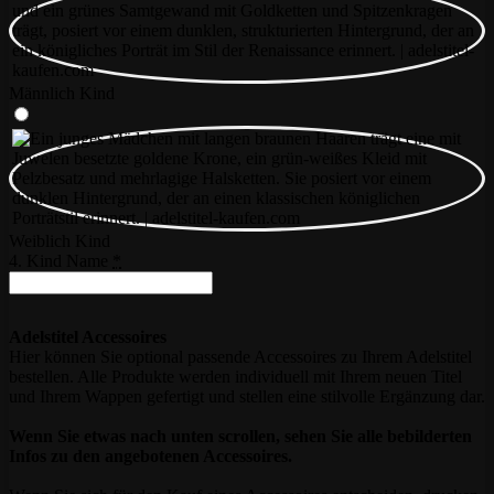
Männlich Kind
Weiblich Kind
4. Kind Name
*
Adelstitel Accessoires
Hier können Sie optional passende Accessoires zu Ihrem Adelstitel
bestellen. Alle Produkte werden individuell mit Ihrem neuen Titel
und Ihrem Wappen gefertigt und stellen eine stilvolle Ergänzung dar.
Wenn Sie etwas nach unten scrollen, sehen Sie alle bebilderten
Infos zu den angebotenen Accessoires.