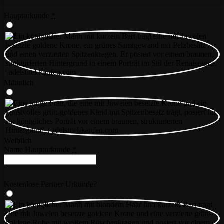
Haupturkunde
*
Männlich
Weiblich
Name Haupturkunde
*
Kostenlose Partner Urkunde?