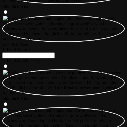
Männlich Kind
Weiblich Kind
1. Kind Name
*
2. Kind Geschlecht
*
Männlich Kind