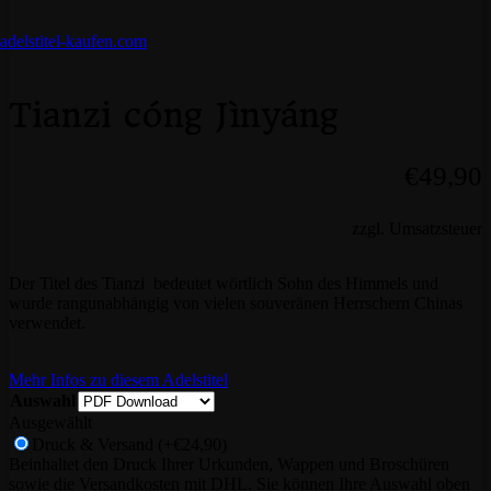
Tianzi cóng Jìnyáng
€
49,90
zzgl. Umsatzsteuer
Der Titel des Tianzi bedeutet wörtlich Sohn des Himmels und
wurde rangunabhängig von vielen souveränen Herrschern Chinas
verwendet.
Mehr Infos zu diesem Adelstitel
Auswahl
Ausgewählt
Druck & Versand
(+€24,90)
Beinhaltet den Druck Ihrer Urkunden, Wappen und Broschüren
sowie die Versandkosten mit DHL. Sie können Ihre Auswahl oben