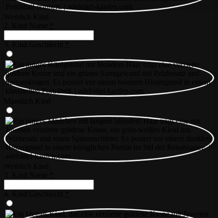
Weiblich Kind
2. Kind Name
*
3. Kind Geschlecht
*
Männlich Kind
Weiblich Kind
3. Kind Name
*
4. Kind Geschlecht
*