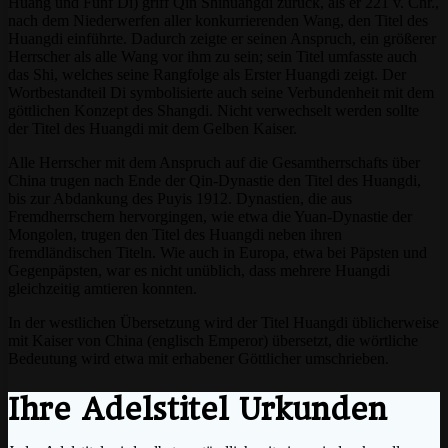
Huang und Fünf Di) griff Qin Shihuangdi zurück, als er 221 v. Chr.,
nach dem Niederwerfen aller konkurrierenden Wang, den Titel des
Huangdi einführte. Dadurch zeigte er seinen Anspruch, ein größerer
Herrscher als alle Wang vor ihm zu sein; sein Titel umfasste auch
das Shi, welches seine Rangfolge als Erster Huangdi zeigt. Der
Wortbestandteil Di symbolisierte auch seine Verbundenheit mit dem
göttlichen Konzept des Shangdi. Nicht verwechselt werden sollte
der Titel des Huangdi mit dem Gelben Kaiser.
Alle Herrscher mit dem Anspruch auf die Gesamtherrschafts über
China trugen nach Ende der Qin-Dynastie den Titel des Huangdi,
bis zur Abdankung des Puyis 1912. Dynastien, die aus
Fremdherrschern hervorgingen, wie etwa die Yuan-Dynastie der
Mongolen, trugen den Titel des Huangdi neben ihren
fremdländischen Titeln. Wie auch in Europa, etwa bei Päpsten und
Gegenpäpsten, war es nicht unüblich, dass mehrere Huangdi
gleichzeitig amtieren konnten.
In der westlichen Übersetzung wird der Titel Huangdi üblicherweise
mit Kaiser von China (englisch Emperor) übersetzt, die wörtliche
Bedeutung wird etwa mit erhabener Göttlicher umschrieben.
Ihre Adelstitel Urkunden