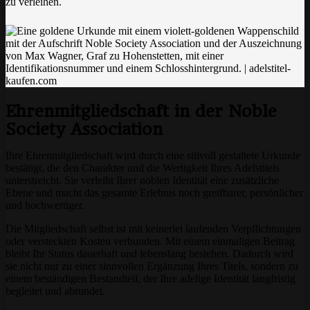
zu verleihen.
Ehrenmitgliedschaft in der Noble
Society Association
Ihre Ehrenmitgliedschaft wird durch eine stilvoll gestaltete Urkunde
bestätigt, die den Charakter und die Wertigkeit Ihres Adelstitels
unterstreicht. Sie verleiht Ihrer noblen Identität eine zusätzliche
Ebene und macht das gesamte Erlebnis noch greifbarer, persönlicher
und hochwertiger.
Die Mitgliedschaft selbst ist mit keinerlei laufenden Verpflichtungen
oder versteckten Kosten verbunden. Mit einem einmaligen Beitrag
bleibt Ihr Status dauerhaft und lebenslang bestehen. Dadurch wird
sie nicht nur zu einer sinnvollen Ergänzung Ihres Titels, sondern zu
einem beständigen Bestandteil, der Ihre adelige Identität langfristig
begleitet und abrundet.