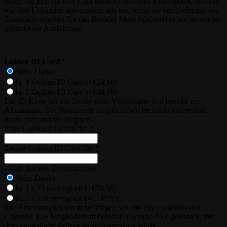
Wenn Sie sich für den Kauf eines Accessoires entscheiden, drucken
wir Ihre Urkunden automatisch aus und legen sie der Lieferung bei.
Zusätzlich erhalten Sie das Booklet Mein Adelstitel in hochwertiger,
gebundener Ausführung.
Golden ID Card?
Nein, Danke
Ja, 1 Golden ID Card
(+€24,90)
Ja, 2 Golden ID Card
(+€44,90)
Die ID Karte hat die Größe einer Visitenkarte und besteht aus
Aluminium. Die Vorderseite ist goldfarben bedruckt und enthält
Ihren Titel und Ihr Wappen.
Erste Golden ID Card für:
*
Zweite Golden ID Card für:
*
Noble Society Ehrenmitglied
Nein, Danke
Ja, 1 x Ehrenmitglied
(+€79,90)
Ja, 2 x Ehrenmitglied
(+€149,90)
Ihre Ehrenmitgliedschaft bestätigen wir mit einer prachtvollen
Urkunde. Die Mitgliedschaft beinhaltet keinerlei Folgekosten, mit
dem einmaligen Beitrag ist sie lebenslang gültig.