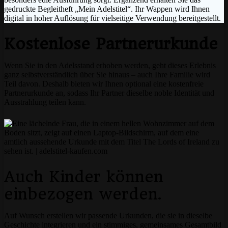
gedruckte Begleitheft „Mein Adelstitel“. Ihr Wappen wird Ihnen
digital in hoher Auflösung für vielseitige Verwendung bereitgestellt.
Kostenlose Partnerurkunde
Wenn Sie in den Adelsstand erhoben werden, geht dieses Erlebnis
ganz selbstverständlich über Sie hinaus – auch Ihre Familie wird
Teil davon. Deshalb bieten wir Ihnen optional eine kostenfreie
Partnerurkunde an, sodass Ihr Partner dieselbe noble Identität und
Ausstrahlung teilen kann.
Auch Kinder können
einbezogen werden.
Auf Wunsch erstellen wir passende Urkunden, die sie in dieselbe
Geschichte integrieren und ein stimmiges, gemeinsames Gesamtbild