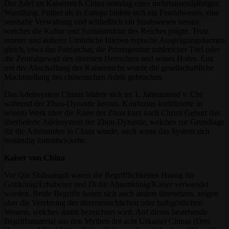
Der Adel im Kaiserreich China unterlag einer mehrtausendjährigen
Wandlung. Früher als in Europa bildete sich ein Feudalwesen, eine
sesshafte Verwaltung und schließlich ein Staatswesen heraus,
welches die Kultur und Sozialstruktur des Reiches prägte. Trotz
innerer und äußerer Umbrüche blieben typische Ausprägungsformen
gleich, etwa das Patriarchat, die Primogenitur zahlreicher Titel oder
die Zentralgewalt des obersten Herrschers und seines Hofes. Erst
mit der Abschaffung des Kaiserreichs wurde die gesellschaftliche
Machtstellung des chinesischen Adels gebrochen.
Das Adelssystem Chinas bildete sich im 1. Jahrtausend v. Chr.
während der Zhou-Dynastie heraus. Konfuzius kodifizierte in
seinem Werk über die Riten der Zhou kurz nach Christi Geburt das
überlieferte Adelssystem der Zhou-Dynastie, welches zur Grundlage
für die Adelsstufen in China wurde, auch wenn das System sich
beständig fortentwickelte.
Kaiser von China
Vor Qin Shihuangdi waren die Begrifflichkeiten Huang für
Gottkönig/Erhabener und Di für Ahnenkönig/Kaiser verwendet
worden. Beide Begriffe lassen sich auch anders übersetzen, zeigen
aber die Verehrung des übermenschlichen oder halbgöttlichen
Wesens, welches damit bezeichnet wird. Auf dieses bestehende
Begriffsmaterial aus den Mythen der acht Urkaiser Chinas (Drei