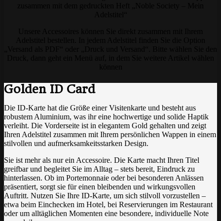
zusammen mit dem gedruckten Heft „Noble Society – Mein
Adelstitel“
Unsere Accessoires können Sie direkt zusammen mit Ihrem
Adelstitel bestellen. In jedem Adelstitel finden Sie die Option
„Versand als PDF“ oder „Druck und Versand“. Bitte wählen Sie den
Druck, dann geht ein Menü auf, in dem Sie weitere Artikel wählen
können
Golden ID Card
Die ID-Karte hat die Größe einer Visitenkarte und besteht aus
robustem Aluminium, was ihr eine hochwertige und solide Haptik
verleiht. Die Vorderseite ist in elegantem Gold gehalten und zeigt
Ihren Adelstitel zusammen mit Ihrem persönlichen Wappen in einem
stilvollen und aufmerksamkeitsstarken Design.
Sie ist mehr als nur ein Accessoire. Die Karte macht Ihren Titel
greifbar und begleitet Sie im Alltag – stets bereit, Eindruck zu
hinterlassen. Ob im Portemonnaie oder bei besonderen Anlässen
präsentiert, sorgt sie für einen bleibenden und wirkungsvollen
Auftritt. Nutzen Sie Ihre ID-Karte, um sich stilvoll vorzustellen –
etwa beim Einchecken im Hotel, bei Reservierungen im Restaurant
oder um alltäglichen Momenten eine besondere, individuelle Note