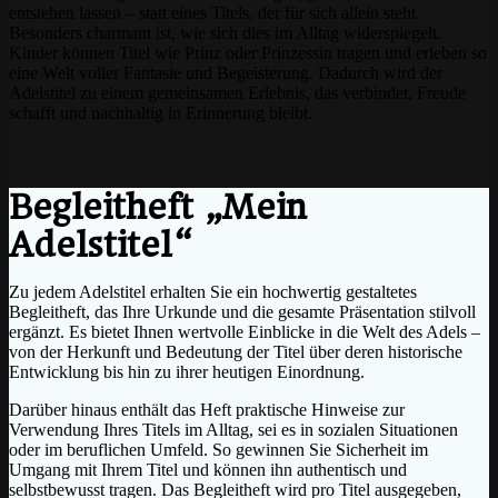
entstehen lassen – statt eines Titels, der für sich allein steht.
Besonders charmant ist, wie sich dies im Alltag widerspiegelt.
Kinder können Titel wie Prinz oder Prinzessin tragen und erleben so
eine Welt voller Fantasie und Begeisterung. Dadurch wird der
Adelstitel zu einem gemeinsamen Erlebnis, das verbindet, Freude
schafft und nachhaltig in Erinnerung bleibt.
Begleitheft „Mein
Adelstitel“
Zu jedem Adelstitel erhalten Sie ein hochwertig gestaltetes
Begleitheft, das Ihre Urkunde und die gesamte Präsentation stilvoll
ergänzt. Es bietet Ihnen wertvolle Einblicke in die Welt des Adels –
von der Herkunft und Bedeutung der Titel über deren historische
Entwicklung bis hin zu ihrer heutigen Einordnung.
Darüber hinaus enthält das Heft praktische Hinweise zur
Verwendung Ihres Titels im Alltag, sei es in sozialen Situationen
oder im beruflichen Umfeld. So gewinnen Sie Sicherheit im
Umgang mit Ihrem Titel und können ihn authentisch und
selbstbewusst tragen. Das Begleitheft wird pro Titel ausgegeben,