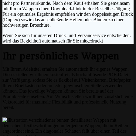
nicht pro Partnerurkunde. Nach dem Kauf erhalten Sie gemeinsam
mit Ihrem Wappen einen Download-Link in der Bestellbestätigung.
Für ein optimales Ergebnis empfehlen wir den doppelseitigen Druck
(Duplex) sowie das anschließende Heften oder Binden zu einer
hochwertigen Broschüre.
Wenn Sie sich für unseren Druck- und Versandservice entscheiden,
wird das Begleitheft automatisch für Sie mitgedruckt
Ihr persönliches Wappen
Mit Ihrem Adelstitel erhalten Sie automatisch Ihr eigenes Wappen.
Dieses stellen wir Ihnen kostenfrei als hochauflösende PDF-Datei
zur Verfügung, sodass Sie es flexibel auf Visitenkarten, Briefpapier,
Ihrem Briefkasten oder an jeder gewünschten Stelle verwenden
können. Das jeweilige Wappen können Sie bereits auf der
Produktseite einsehen. Auf Wunsch stellen wir Ihnen zusätzlich eine
Vektordatei für maximale Flexibilität und professionelle Nutzung
bereit.