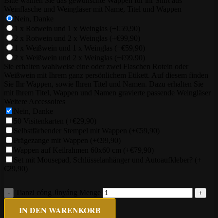
Bitte wählen Sie das gewünschte Wappen für ihr Shirt aus
Weinflasche und Weingläser mit Name, Titel und Wappen
Nein, Danke
1 x Rotwein und 1 x Weinglas
(+€59,90)
2 x Rotwein und 2 x Weinglas
(+€99,90)
1 x Weißwein und 1 x Weinglas
(+€59,90)
2 x Weißwein und 2 x Weinglas
(+€99,90)
Sie erhalten wahlweise eine oder zwei Flaschen Rotein oder
Weißwein mit Ihrem ganz persönlichem Etikett. Auf diesem finden
Sie Ihr Wappen, sowie Ihren Titel und Namen. Dazu erhalten Sie
mit Ihrem Titel, Wappen und Namen gravierte passende Weingläser
Weitere Accessoires
Nein, Danke
50 Visitenkarten
(+€29,90)
Selbstfärbender Stempel mit Wappen
(+€59,90)
Prägezange mit Wappen
(+€99,90)
Wappen auf Keilrahmen 60x60 cm
(+€79,90)
Set mit Mousepad, Schlüsselanhänger und Autoaufkleber?
(+
€29,90)
Tianzi cóng Jìnyáng Menge
IN DEN WARENKORB