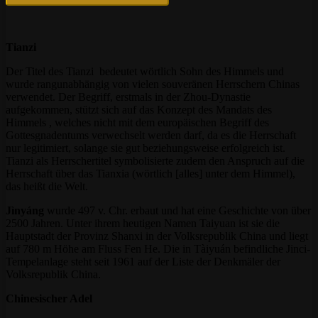
Tianzi
Der Titel des Tianzi bedeutet wörtlich Sohn des Himmels und
wurde rangunabhängig von vielen souveränen Herrschern Chinas
verwendet. Der Begriff, erstmals in der Zhou-Dynastie
aufgekommen, stützt sich auf das Konzept des Mandats des
Himmels , welches nicht mit dem europäischen Begriff des
Gottesgnadentums verwechselt werden darf, da es die Herrschaft
nur legitimiert, solange sie gut beziehungsweise erfolgreich ist.
Tianzi als Herrschertitel symbolisierte zudem den Anspruch auf die
Herrschaft über das Tianxia (wörtlich [alles] unter dem Himmel),
das heißt die Welt.
Jìnyáng
wurde 497 v. Chr. erbaut und hat eine Geschichte von über
2500 Jahren. Unter ihrem heutigen Namen Taiyuan ist sie die
Hauptstadt der Provinz Shanxi in der Volksrepublik China und liegt
auf 780 m Höhe am Fluss Fen He. Die in Tàiyuán befindliche Jinci-
Tempelanlage steht seit 1961 auf der Liste der Denkmäler der
Volksrepublik China.
Chinesischer Adel