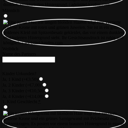
Männlich
Weiblich
Name des Partners
Kinder Urkunden?
Ja, 1 Kind
(+€3,50)
Ja, 2 Kinder
(+€7,00)
Ja, 3 Kinder
(+€10,50)
Ja, 4 Kinder
(+€14,00)
1. Kind Geschlecht
*